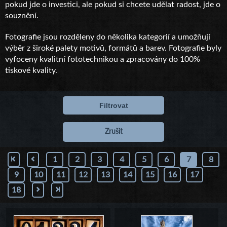
pokud jde o investici, ale pokud si chcete udělat radost, jde o
souznění.
Fotografie jsou rozděleny do několika kategorií a umožňují
výběr z široké palety motivů, formátů a barev. Fotografie byly
vyfoceny kvalitní fototechnikou a zpracovány do 100%
tiskové kvality.
Filtrovat
Zrušit
1
2
3
4
5
6
7
8
9
10
11
12
13
14
15
16
17
18