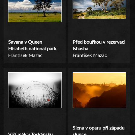
Savana v Queen
Před bouřkou v rezervaci
Elisabeth national park
Ishasha
František Mazáč
František Mazáč
Siena v oparu při západu
Vlčí mák v Toskánsku
slunce