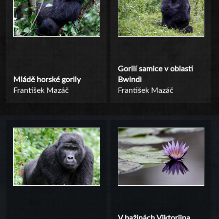
Gorilí samice v oblasti
Mládě horské gorily
Bwindi
František Mazáč
František Mazáč
V bažinách Viktoriina