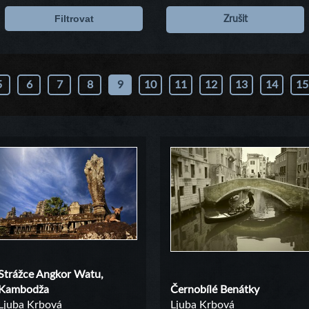
Filtrovat
Zrušit
5
6
7
8
9
10
11
12
13
14
15
Strážce Angkor Watu,
Kambodža
Černobílé Benátky
Ljuba Krbová
Ljuba Krbová