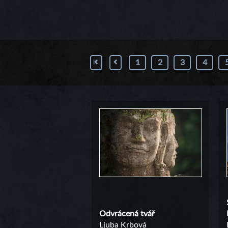
1
2
3
4
Odvrácená tvář
Ljuba Krbová