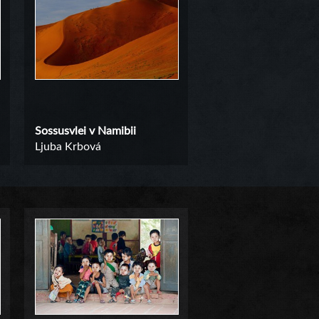
Sossusvlei v Namibii
Ljuba Krbová