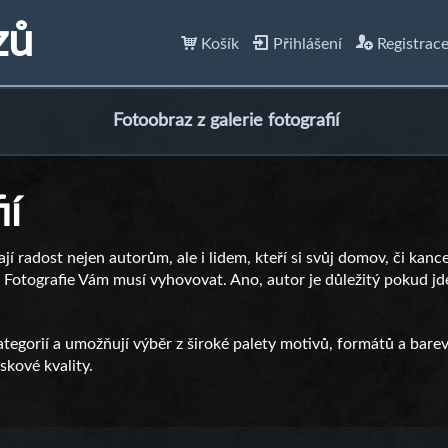
zů
Košík
Přihlášení
Registrac
Fotoobraz z galerie fotografií
ií
lají radost nejen autorům, ale i lidem, kteří si svůj domov, či kanc
ní. Fotografie Vám musí vyhovovat. Ano, autor je důležitý pokud jde
tegorií a umožňují výběr z široké palety motivů, formátů a barev
kové kvality.