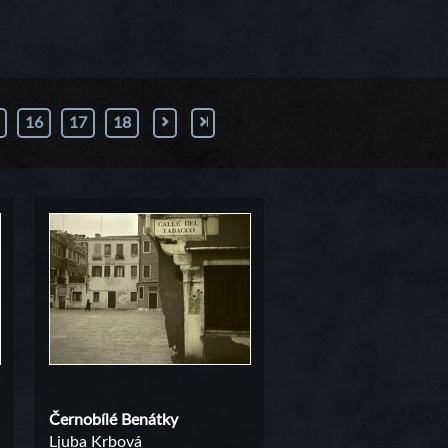
16
17
18
Černobílé Benátky
Ljuba Krbová