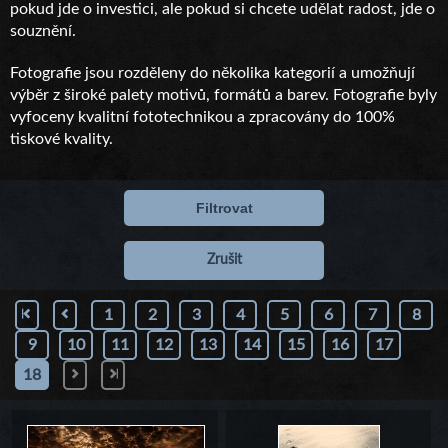
pokud jde o investici, ale pokud si chcete udělat radost, jde o
souznění.
Fotografie jsou rozděleny do několika kategorií a umožňují
výběr z široké palety motivů, formátů a barev. Fotografie byly
vyfoceny kvalitní fototechnikou a zpracovány do 100%
tiskové kvality.
Filtrovat
Zrušit
1
2
3
4
5
6
7
8
9
10
11
12
13
14
15
16
17
18