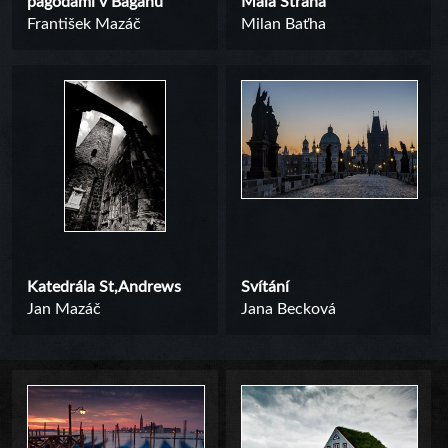
pagodami v Baganu
Malá Strana
František Mazáč
Milan Baťha
Katedrála St,Andrews
Svítání
Jan Mazáč
Jana Becková