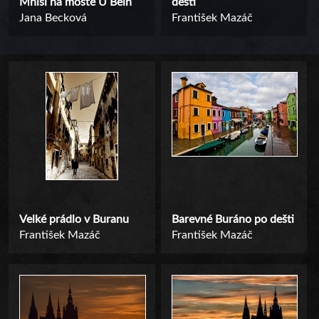
Mniši na mostě U Bein
dešti
Jana Becková
František Mazáč
Velké prádlo v Buranu
Barevné Buráno po dešti
František Mazáč
František Mazáč