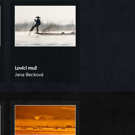
Lovící muž
Jana Becková