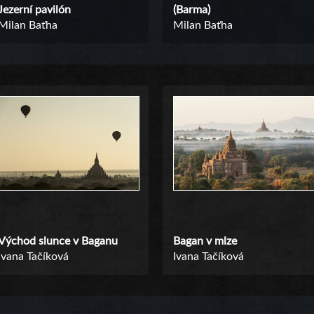
Jezerní pavilón
(Barma)
Milan Baťha
Milan Baťha
Východ slunce v Baganu
Bagan v mlze
Ivana Tačíková
Ivana Tačíková