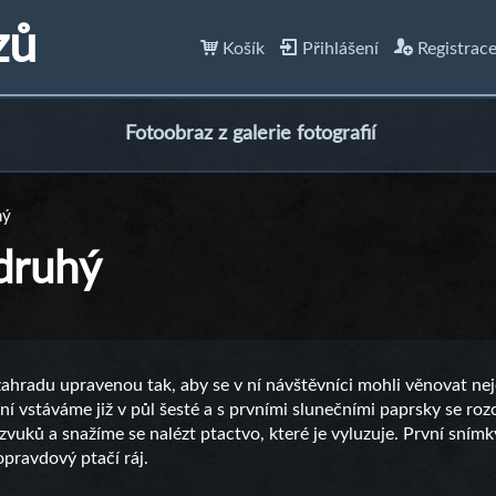
zů
Košík
Přihlášení
Registrac
Fotoobraz z galerie fotografií
hý
druhý
hradu upravenou tak, aby se v ní návštěvníci mohli věnovat neje
ní vstáváme již v půl šesté a s prvními slunečními paprsky se roz
vuků a snažíme se nalézt ptactvo, které je vyluzuje. První snímky,
opravdový ptačí ráj.