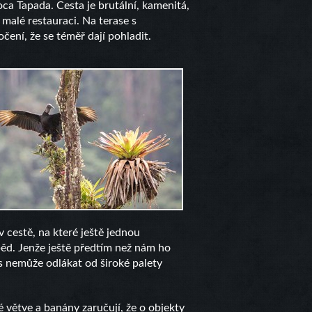
ca Tapada. Cesta je brutální, kamenitá,
malé restauraci. Na terase s
očení, že se téměř dají pohladit.
 cestě, na které ještě jednou
běd. Jenže ještě předtím než nám ho
nás nemůže odlákat od široké palety
větve a banány zaručují, že o objekty