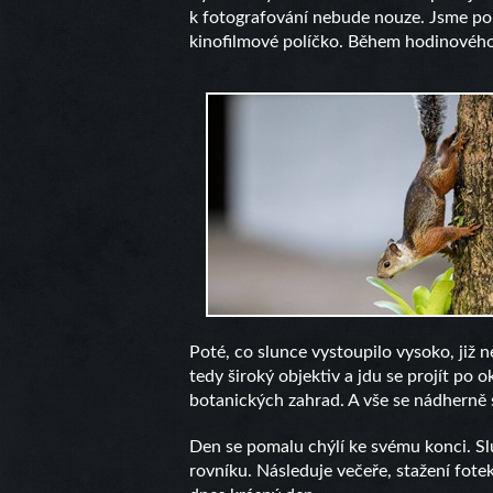
k fotografování nebude nouze. Jsme pom
kinofilmové políčko. Během hodinového 
Poté, co slunce vystoupilo vysoko, již n
tedy široký objektiv a jdu se projít po
botanických zahrad. A vše se nádherně 
Den se pomalu chýlí ke svému konci. Slu
rovníku. Následuje večeře, stažení fote