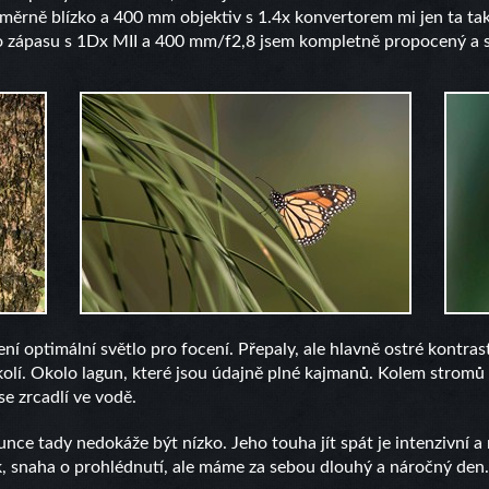
ěrně blízko a 400 mm objektiv s 1.4x konvertorem mi jen ta tak
zápasu s 1Dx MII a 400 mm/f2,8 jsem kompletně propocený a slibu
ení optimální světlo pro focení. Přepaly, ale hlavně ostré kontra
 okolí. Okolo lagun, které jsou údajně plné kajmanů. Kolem strom
se zrcadlí ve vodě.
nce tady nedokáže být nízko. Jeho touha jít spát je intenzivní a
k, snaha o prohlédnutí, ale máme za sebou dlouhý a náročný den. 