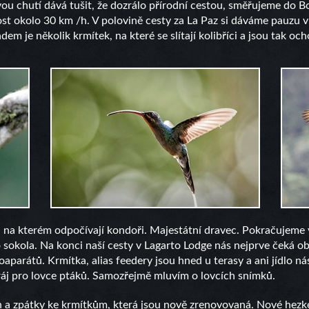
u chutí dává tušit, že dozrálo přírodní cestou, směřujeme do Bo
t okolo 30 km /h. V polovině cesty za La Paz si dáváme pauzu v 
je několik krmítek, na které se slítají kolibříci a jsou tak och
m, na kterém odpočívají kondoři. Majestátní dravec. Pokračujeme v
 sokola. Na konci naší cesty v Lagarto Lodge nás nejprve čeká o
toaparátů. Krmítka, alias feedery jsou hned u terasy a ani jídlo 
áj pro lovce ptáků. Samozřejmě mluvím o lovcích snímků.
 a zpátky ke krmítkům, která jsou nově zrenovovaná. Nové hezké 