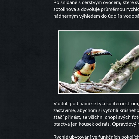
Po snídaně s čerstvým ovocem, které svo
šotolinová a dovoluje průměrnou rychlos
nádherným výhledem do údolí s vodopádem 
V údolí pod námi se tyčí solitérní stro
zastavíme, abychom si vyfotili krásného
stačí přinést, se všichni chopí svých fo
ptactva jen kousek od nás. Opravdový r
Rychlé ubytování ve funkčních pokojích