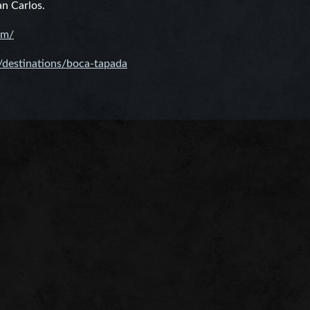
an Carlos.
om/
/destinations/boca-
tapada