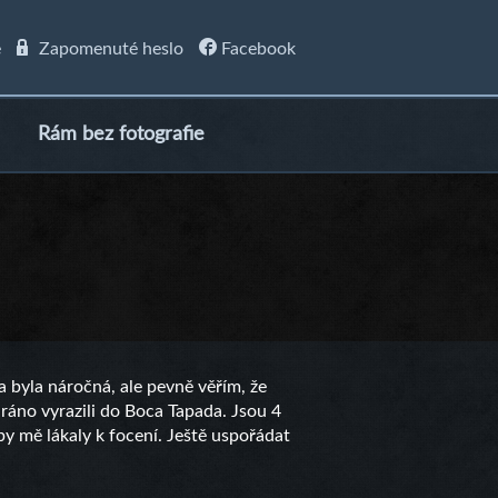
e
Zapomenuté heslo
Facebook
Rám bez fotografie
a byla náročná, ale pevně věřím, že
m ráno vyrazili do Boca Tapada. Jsou 4
 by mě lákaly k focení. Ještě uspořádat