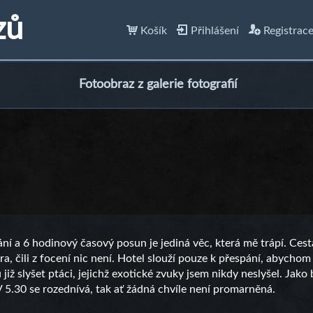
zů
Košík
Přihlášení
Registrac
Fotoobraz z galerie fotografií
ní a 6 hodinový časový posun je jediná věc, která mě trápí. Cest
čera, čili z focení nic není. Hotel slouží pouze k přespání, abycho
již slyšet ptáci, jejichž exotické zvuky jsem nikdy neslyšel. Jako
V 5.30 se rozednívá, tak ať žádná chvíle není promarněná.