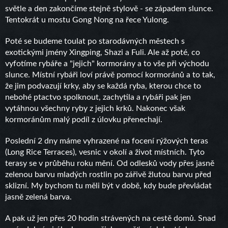
světle a den zakončíme stejně stylově - se západem slunce.
Tentokrát u mostu Gong Nong na řece Yulong.
Poté se budeme toulat po starodávných městech s
exotickými jmény Xingping, Shazi a Fuli. Ale až poté, co
vyfotíme rybáře a "jejich" kormorány a to vše při východu
slunce. Místní rybáři loví právě pomocí kormoránů a to tak,
že jim podvazují krky, aby se každá ryba, kterou chce to
nebohé ptactvo spolknout, zachytila a rybáři pak jen
vytáhnou všechny ryby z jejich krků. Nakonec však
kormoránům malý podíl z úlovku přenechají.
Poslední 2 dny máme vyhrazené na focení rýžových teras
(Long Rice Terraces), vesnic v okolí a život místních. Tyto
terasy se v průběhu roku mění. Od odlesků vody přes jasně
zelenou barvu mladých rostlin po zářivě žlutou barvu před
sklizní. My bychom tu měli být v době, kdy bude převládat
jasně zelená barva.
A pak už jen přes 20 hodin strávených na cestě domů. Snad