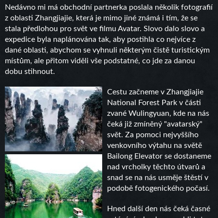
Nedávno mi má obchodní partnerka poslala několik fotografií
z oblasti Zhangjiajie, která je mimo jiné známá i tím, že se
stala předlohou pro svět ve filmu Avatar. Slovo dalo slovo a
expedice byla naplánována tak, aby postihla co nejvíce z
dané oblasti, abychom se vyhnuli některým čistě turistickým
místům, ale přitom viděli vše podstatné, co jde za danou
dobu stihnout.
Cestu začneme v Zhangjiajie
National Forest Park v části
zvané
Wulingyuan
, kde na nás
čeká již zmíněný "avatarský"
svět. Za pomoci nejvyššího
venkovního výtahu na světě
Bailong Elevator se dostaneme
nad vrcholky těchto útvarů a
snad se na nás usměje štěstí v
podobě fotogenického počasí.
Hned další den nás čeká časné