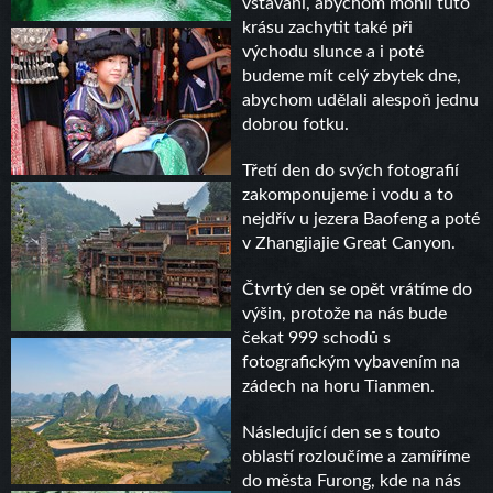
vstávání, abychom mohli tuto
krásu zachytit také při
východu slunce a i poté
budeme mít celý zbytek dne,
abychom udělali alespoň jednu
dobrou fotku.
Třetí den do svých fotografií
zakomponujeme i vodu a to
nejdřív u jezera Baofeng a poté
v Zhangjiajie Great Canyon.
Čtvrtý den se opět vrátíme do
výšin, protože na nás bude
čekat 999 schodů s
fotografickým vybavením na
zádech na horu Tianmen.
Následující den se s touto
oblastí rozloučíme a zamíříme
do města Furong, kde na nás