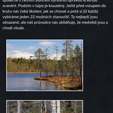
společně s ranním sluncem vytvořilo opravdu krásnou
scenérii. Podzim v tajze je kouzelný. Ještě před vstupem do
krytu nás čeká školení, jak se chovat a poté si již každý
vybíráme jeden 22 možných stanovišť. Ty nejlepší jsou
obsazené, ale náš průvodce nás uklidňuje, že medvědi jsou a
chodí všude.