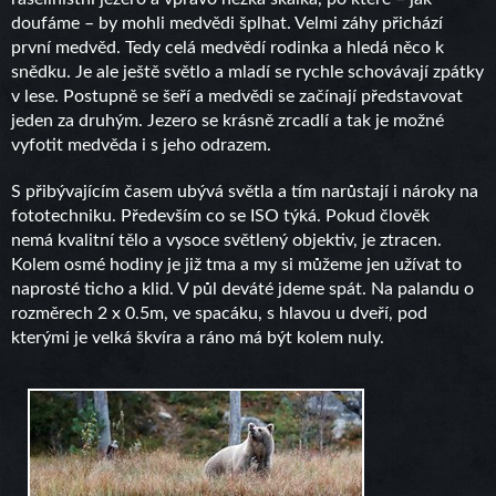
doufáme – by mohli medvědi šplhat. Velmi záhy přichází
první medvěd. Tedy celá medvědí rodinka a hledá něco k
snědku. Je ale ještě světlo a mladí se rychle schovávají zpátky
v lese. Postupně se šeří a medvědi se začínají představovat
jeden za druhým. Jezero se krásně zrcadlí a tak je možné
vyfotit medvěda i s jeho odrazem.
S přibývajícím časem ubývá světla a tím narůstají i nároky na
fototechniku. Především co se ISO týká. Pokud člověk
nemá kvalitní tělo a vysoce světlený objektiv, je ztracen.
Kolem osmé hodiny je již tma a my si můžeme jen užívat to
naprosté ticho a klid. V půl deváté jdeme spát. Na palandu o
rozměrech 2 x 0.5m, ve spacáku, s hlavou u dveří, pod
kterými je velká škvíra a ráno má být kolem nuly.