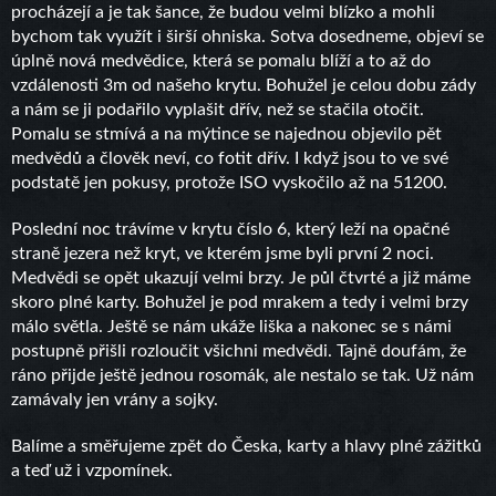
procházejí a je tak šance, že budou velmi blízko a mohli
bychom tak využít i širší ohniska. Sotva dosedneme, objeví se
úplně nová medvědice, která se pomalu blíží a to až do
vzdálenosti 3m od našeho krytu. Bohužel je celou dobu zády
a nám se ji podařilo vyplašit dřív, než se stačila otočit.
Pomalu se stmívá a na mýtince se najednou objevilo pět
medvědů a člověk neví, co fotit dřív. I když jsou to ve své
podstatě jen pokusy, protože ISO vyskočilo až na 51200.
Poslední noc trávíme v krytu číslo 6, který leží na opačné
straně jezera než kryt, ve kterém jsme byli první 2 noci.
Medvědi se opět ukazují velmi brzy. Je půl čtvrté a již máme
skoro plné karty. Bohužel je pod mrakem a tedy i velmi brzy
málo světla. Ještě se nám ukáže liška a nakonec se s námi
postupně přišli rozloučit všichni medvědi. Tajně doufám, že
ráno přijde ještě jednou rosomák, ale nestalo se tak. Už nám
zamávaly jen vrány a sojky.
Balíme a směřujeme zpět do Česka, karty a hlavy plné zážitků
a teď už i vzpomínek.