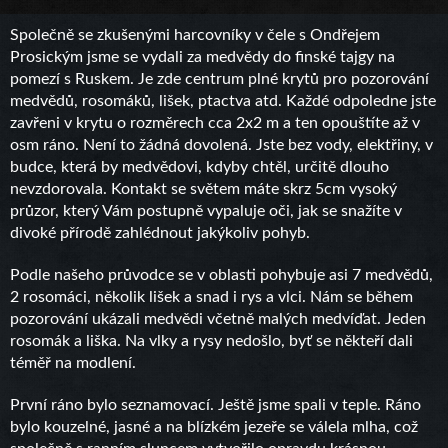
Společně se zkušenými harcovníky v čele s Ondřejem
Prosickým jsme se vydali za medvědy do finské tajgy na
pomezí s Ruskem. Je zde centrum plné krytů pro pozorování
medvědů, rosomáků, lišek, ptactva atd. Každé odpoledne jste
zavřeni v krytu o rozměrech cca 2x2 m a ten opouštíte až v
osm ráno. Není to žádná dovolená. Jste bez vody, elektřiny, v
budce, která by medvědovi, kdyby chtěl, určitě dlouho
nevzdorovala. Kontakt se světem máte skrz 5cm vysoký
průzor, který Vám postupně vypaluje oči, jak se snažíte v
divoké přírodě zahlédnout jakýkoliv pohyb.
Podle našeho průvodce se v oblasti pohybuje asi 7 medvědů,
2 rosomáci, několik lišek a snad i rys a vlci. Nám se během
pozorování ukázali medvědi včetně malých medvíďat. Jeden
rosomák a liška. Na vlky a rysy nedošlo, byť se někteří dali
téměř na modlení.
První ráno bylo seznamovací. Ještě jsme spali v teple. Ráno
bylo kouzelné, jasné a na blízkém jezeře se válela mlha, což