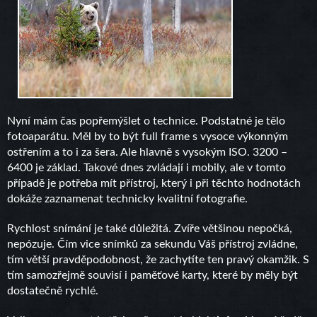
Nyní mám čas popřemýšlet o technice. Podstatné je tělo
fotoaparátu. Měl by to být full frame s vysoce výkonným
ostřením a to i za šera. Ale hlavně s vysokým ISO. 3200 –
6400 je základ. Takové dnes zvládají i mobily, ale v tomto
případě je potřeba mít přístroj, který i při těchto hodnotách
dokáže zaznamenat technicky kvalitní fotografie.
Rychlost snímání je také důležitá. Zvíře většinou nepočká,
nepózuje. Čím vice snímků za sekundu Váš přístroj zvládne,
tím větší pravděpodobnost, že zachytíte ten pravý okamžik. S
tím samozřejmě souvisí i paměťové karty, které by měly být
dostatečně rychlé.