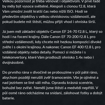
Velkou pozornost je třeba věnovat i objektivům. V prvé řadě
by měly být vysoce světelné. Alespoň s clonou f2.8, která
Vám umožní zvolit kratší čas nebo nižší ISO. Hodí se
především objektivy s velkou ohniskovou vzdáleností, ale
pokud budete mít štěstí, můžou přijít vhod i ohniska širší.
Já jsem měl základní objektiv Canon EF 24-70 f2.8 L, který so
hodí i na focení krajiny. Dále Canon EF 70-200 f2.8 L pro
střední vzdálenosti, kdy chcete mít hezkou kompozici divoké
zvěře i s okolní krajinou. A nakonec Canon EF 400 f2.8 L pro
vzdálené objekty nebo detaily. Pomoci si můžete i s
telekonvertory, které Vám prodlouží ohnisko 1.4x nebo i
dvojnásobně.
Do prvního rána v divočině se probouzíme v půl páté ráno,
abychom později nerušili zvěř šramocením. Vše je ojíněné a
nad jezírkem se líně válí mlha. Opravdu krásná scenérie,
bohužel bez zvířat. Neměli jsme štěstí a medvědi nepřišli. V
půl osmé ráno odcházíme na snídani, zálohovat fotky a dobýt
baterie.