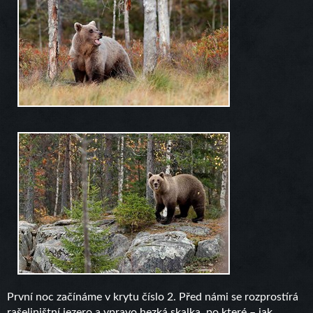
První noc začínáme v krytu číslo 2. Před námi se rozprostírá
rašeliništní jezero a vpravo hezká skalka, po které – jak