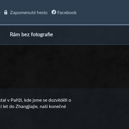
e
Zapomenuté heslo
Facebook
Rám bez fotografie
al v Paříži, kde jsme se dozvěděli o
 let do Zhangjiajie, naší konečné