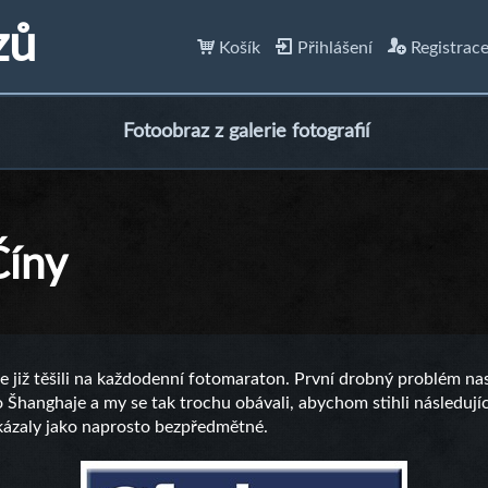
zů
Košík
Přihlášení
Registrac
Fotoobraz z galerie fotografií
Číny
e již těšili na každodenní fotomaraton. První drobný problém nast
hanghaje a my se tak trochu obávali, abychom stihli následující
kázaly jako naprosto bezpředmětné.