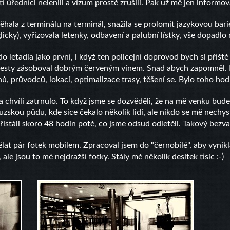
tí úředníci nelenili a vízum prostě zrušili. Pak už mě jen informo
běhala z terminálu na terminál, snažila se prolomit jazykovou ba
icky), vyřizovala letenky, odbavení a palubní lístky, vše dopadlo 
o letadla jako první, i když ten policejní doprovod bych si příšt
cesty zásoboval dobrým červeným vínem. Snad abych zapomněl. P
nů, průvodců, lokací, optimalizace trasy, těšení se. Bylo toho hod
 chvíli zatrnulo. To když jsme se dozvěděli, že na mě venku bude
skou půdu, kde sice čekalo několik lidí, ale nikdo se mě nechyst
stáli skoro 48 hodin poté, co jsme odsud odletěli. Takový bezva
lat pár fotek mobilem. Zpracoval jsem do "černobílé", aby vynikla
 ale jsou to mé nejdražší fotky. Stály mě několik desítek tisíc :-)