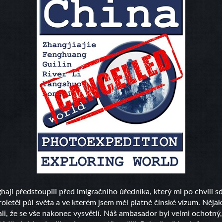
aji předstoupili před imigračního úředníka, který mi po chvíli sd
roletěl půl světa a ve kterém jsem měl platné čínské vízum. Něja
i, že se vše nakonec vysvětlí. Náš ambasador byl velmi ochotný, al