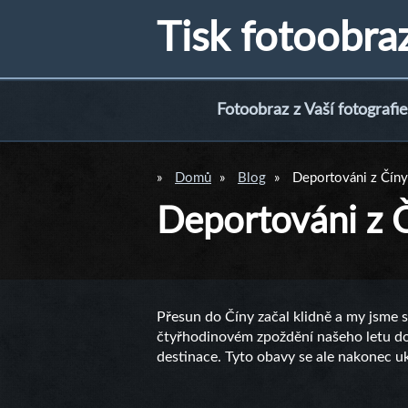
Tisk fotoobra
Fotoobraz z Vaší fotografie
Domů
Blog
Deportováni z Číny
Deportováni z 
Přesun do Číny začal klidně a my jsme s
čtyřhodinovém zpoždění našeho letu do Š
destinace. Tyto obavy se ale nakonec u