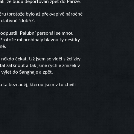
vali, že budu deportován zpět do Paříže.
riéru (protože bylo až překvapivě náročně
relativně "dobře".
ě odpustil. Palubní personál se mnou
rotože mi probíhaly hlavou ty desítky
ně.
 někdo čekat. Už jsem se viděl s želízky
al zatknout a tak jsme rychle zmizeli v
 výlet do Šanghaje a zpět.
 ta beznaděj, kterou jsem v tu chvíli