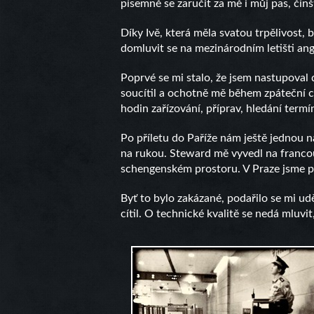
písemně se zaručit za mě i můj pas, čínš
Díky Ivě, která měla svatou trpělivost, 
domluvit se na mezinárodním letišti angl
Poprvé se mi stalo, že jsem nastupoval d
soucítil a ochotně mě během zpáteční 
hodin zařízování, příprav, hledání termí
Po příletu do Paříže nám ještě jednou na
na rukou. Steward mě vyvedl na francouz
schengenském prostoru. V Praze jsme při
Byť to bylo zakázané, podařilo se mi udě
cítil. O technické kvalitě se nedá mluvit,