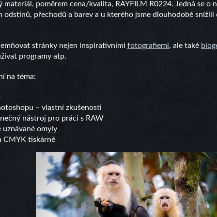
ný materiál, poměrem cena/kvalita, RAYFILM R0224. Jedná se o 
h odstínů, přechodů a barev a u kterého jsme dlouhodobě snížili
jemňovat stránky nejen inspirativními
fotografiemi
, ale také
blo
užívat programy atp.
ní na téma:
B
toshopu – vlastní zkušenosti
nečný nástroj pro práci s RAW
ě uznávané omyly
 a CMYK tiskárně