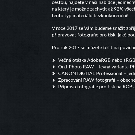
cestou, najdete v naší nabídce jedineč
na který je možné zachytit až 92% všec
tento typ materiálu bezkonkurenční!
V roce 2017 se Vám budeme snažit zpří
připravovat fotografie pro tisk, jaké po
Pro rok 2017 se můžete těšit na povídá
Věčná otázka AdobeRGB nebo sRG
On1 Photo RAW – levná varianta Pho
CANON DIGITAL Professional – jedi
Zpracování RAW fotografií – obecn
Příprava fotografie pro tisk na RGB