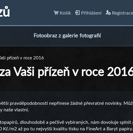
zů
Košík
Přihlášení
Registrac
Fotoobraz z galerie fotografií
ši přízeň v roce 2016
a Vaši přízeň v roce 201
 největší pravděpodobností nepřinese žádné převratné novinky. Mů
y naše vlastní.
opapírů, dlouhodobě a pečlivě vybíraných, nám dovoluje splnit
 Kč/m2 až po tu nejvyšší kvalitu tisku na FineArt a Baryt papíry