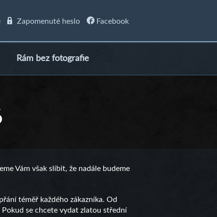
e
Zapomenuté heslo
Facebook
Rám bez fotografie
6
žeme Vám však slíbit, že nadále budeme
 přání téměř každého zákazníka. Od
. Pokud se chcete vydat zlatou střední