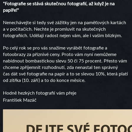
"Fotografie se stává skutečnou fotografií, až když je na
papíře!"
Nenechávejte si tedy své zážitky jen na paměťových kartách
a v počítačích. Nechte je promluvit na skutečných
fotografiích. Udělají radost nejen vám, ale i vašim blízkým.
Po celý rok se pro vás snažíme vyrábět fotografie a
fotoobrazy za příznivé ceny. Proto vám nyní nemůžeme
nabídnout bombastickou slevu 50 či 75 procent. Přesto vám
chceme zpříjemnit rozhodnutí, zda nenastal ten správný
čas dát své fotografie na papír a to se slevou 10%, která platí
od zítřka (10. září) a to do konce měsíce.
Hodně hezkých fotografií vám přeje
František Mazáč