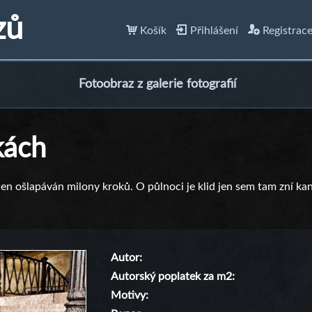
zů
Košík
Přihlášení
Registrac
Fotoobraz z galerie fotografií
kách
en ošlapáván milony kroků. O půlnoci je klid jen sem tam zní kaná
Autor
Autorský poplatek za m2
Motivy