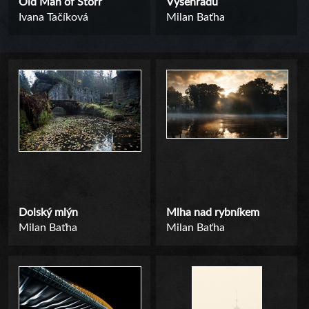
Old Man of Storr
Vyšehradu
Ivana Tačíková
Milan Baťha
Dolský mlýn
Mlha nad rybníkem
Milan Baťha
Milan Baťha