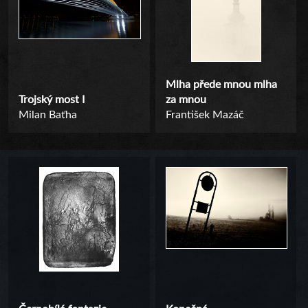
Mlha přede mnou mlha
Trojský most I
za mnou
Milan Baťha
František Mazáč