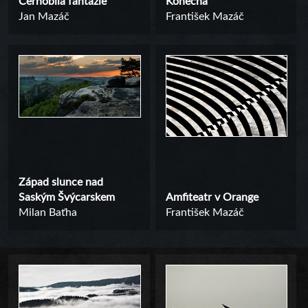
Černobílá fantazie
Konečná
Jan Mazáč
František Mazáč
Západ slunce nad
Saským Švýcarskem
Amfiteatr v Orange
Milan Baťha
František Mazáč