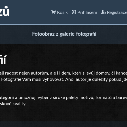
zů
Košík
Přihlášení
Registrac
Fotoobraz z galerie fotografií
ií
lají radost nejen autorům, ale i lidem, kteří si svůj domov, či kanc
ní. Fotografie Vám musí vyhovovat. Ano, autor je důležitý pokud jde
tegorií a umožňují výběr z široké palety motivů, formátů a barev
kové kvality.